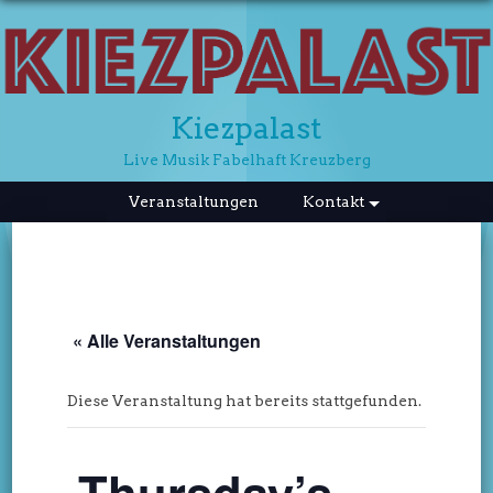
Kiezpalast
Live Musik Fabelhaft Kreuzberg
Skip
Veranstaltungen
Kontakt
to
content
« Alle Veranstaltungen
Diese Veranstaltung hat bereits stattgefunden.
Thursday’s