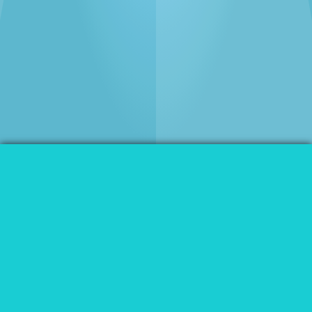
Booking
Kontakt
Impressum
Fabelhaft Bar
Clark Nova’s LoFiBlues
Veranstaltungsadresse
Fabelhaft Bar
fabelhaftberlin.de
|
Facebook
Schönleinstrasse 6
|
10967
Berlin